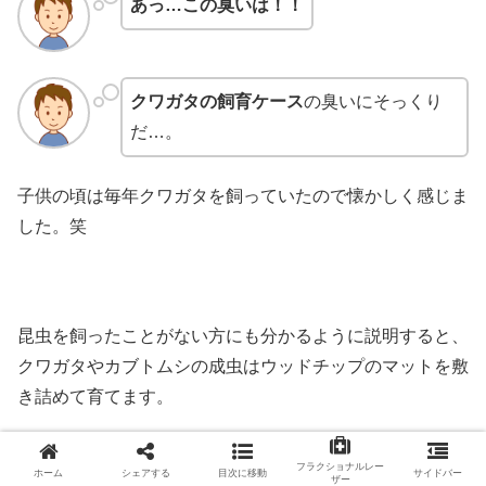
あっ…この臭いは！！
クワガタの飼育ケース
の臭いにそっくり
だ…。
子供の頃は毎年クワガタを飼っていたので懐かしく感じま
した。笑
昆虫を飼ったことがない方にも分かるように説明すると、
クワガタやカブトムシの成虫はウッドチップのマットを敷
き詰めて育てます。
そのマットが発酵してきて、排泄物や昆虫ゼリー(乳酸入
フラクショナルレー
ホーム
シェアする
目次に移動
サイドバー
り)のニオイと混ざって
甘酸っぱい木の臭い
を発するので
ザー