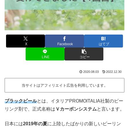
X
Facebook
はてブ
LINE
コピー
2020.08.03
2022.12.30
当サイトはアフィリエイト広告を利用しています。
ブラックピール
とは、イタリアPROMOITALIA社製のピー
リング剤で、正式名称は
Ｖカーボンシステム
と言います。
日本には
2019年の夏
に上陸したばかりの新しいピーリン