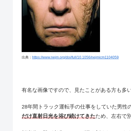
出典：
https://www.nejm.org/doi/full/10.1056/nejmicm1104059
有名な画像ですので、見たことがある方も多
28年間トラック運転手の仕事をしていた男性
だけ直射日光を浴び続けてきた
ため、左右で