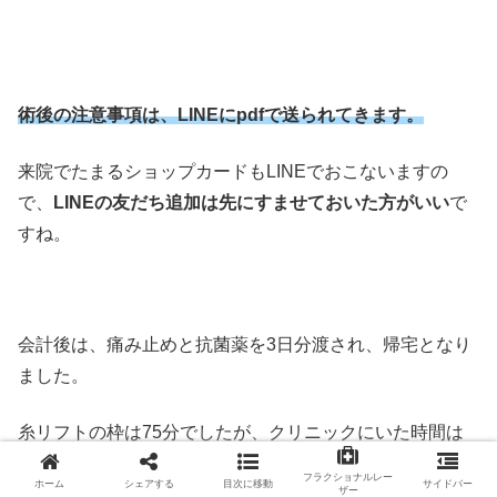
術後の注意事項は、LINEにpdfで送られてきます。
来院でたまるショップカードもLINEでおこないますの
で、
LINEの友だち追加は先にすませておいた方がいい
で
すね。
会計後は、痛み止めと抗菌薬を3日分渡され、帰宅となり
ました。
糸リフトの枠は75分でしたが、クリニックにいた時間は
65分ほど
でした。
フラクショナルレー
ホーム
シェアする
目次に移動
サイドバー
ザー