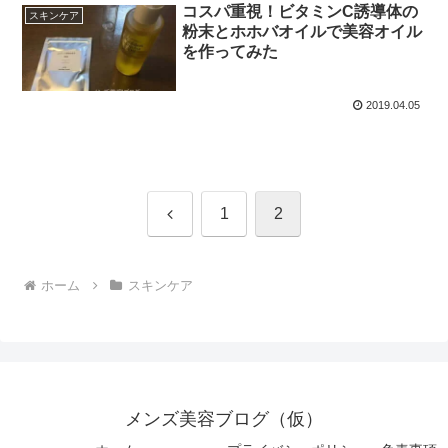
コスパ重視！ビタミンC誘導体の
スキンケア
粉末とホホバオイルで美容オイル
を作ってみた
2019.04.05
前
1
2
へ
ホーム
スキンケア
メンズ美容ブログ（仮）