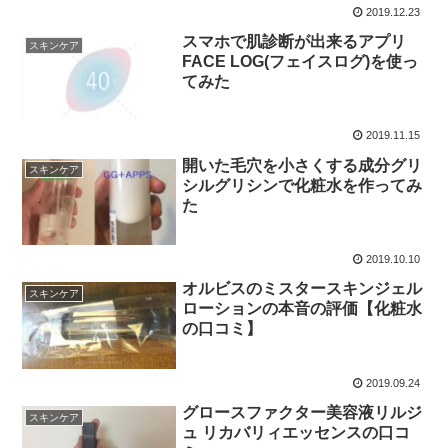
2019.12.23
スマホで肌診断が出来るアプリ
スキンケア
FACE LOG(フェイスログ)を使っ
てみた
2019.11.15
開いた毛穴を小さくする成分グリ
スキンケア
シルグリシンで化粧水を作ってみ
た
2019.10.10
オルビスのミスタースキンジェル
スキンケア
ローションの本音の評価【化粧水
の口コミ】
2019.09.24
グロースファクター美容液リルジ
スキンケア
ュ リカバリィエッセンスの口コ